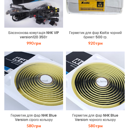
Біксенонова комутація NHK VIP
Герметик для фар Koito чорний
version12В 35Вт
брикет 500 гр.
990
грн
920
грн
Герметик для фар NHK Blue
Герметик для фар NHK Blue
Version сірого кольору
Version чорного кольору
580
грн
580
грн