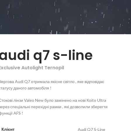
audi q7 s-line
Exclusive Autolight Ternopil
Чергова Audi Q7 отримала якісне світло , яке відповідає
статусу даного автомобіля !
Стокові лінзи Valeo New було замінено на нові Коіto Ultra
через спеціальні перехідні рамки , які дозволили зберегти
функції AFS !
Клієнт
Audi Q7 S-Line