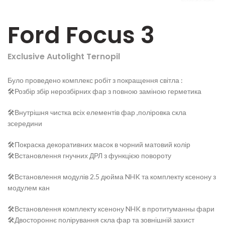
Ford Focus 3
Exclusive Autolight Ternopil
Було проведено комплекс робіт з покращення світла :
🛠️Розбір збір нерозбірних фар з повною заміною герметика
🛠️Внутрішня чистка всіх елементів фар ,поліровка скла
зсередини
🛠️Покраска декоративних масок в чорний матовий колір
🛠️Встановлення гнучних ДРЛ з функцією повороту
🛠️Встановлення модулів 2.5 дюйма NHK та комплекту ксенону з
модулем кан
🛠️
Встановлення комплекту ксенону NHK в протитуманны фари
🛠️Двостороннє полірування скла фар та зовнішній захист