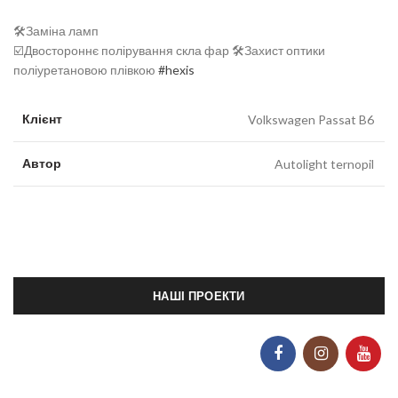
🛠️Заміна ламп
☑️Двостороннє полірування скла фар 🛠️Захист оптики
поліуретановою плівкою
#hexis
Клієнт
Volkswagen Passat B6
Автор
Autolight ternopil
НАШІ ПРОЕКТИ