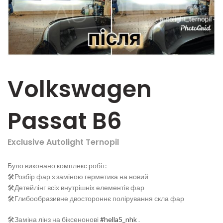
Volkswagen
Passat B6
Exclusive Autolight Ternopil
Було виконано комплекс робіт:
🛠️Розбір фар з заміною герметика на новий
🛠️Детейлінг всіх внутрішніх елементів фар
🛠️Глибообразивне двостороннє полірування скла фар
🛠️Заміна лінз на біксенонові
#hella5_nhk
.