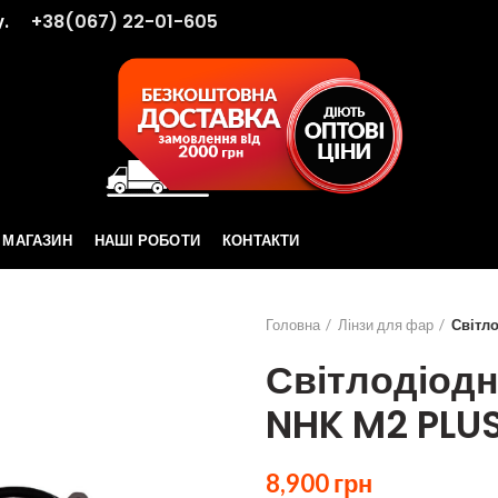
.
+38(067) 22-01-605
МАГАЗИН
НАШІ РОБОТИ
КОНТАКТИ
Головна
Лінзи для фар
Світло
Світлодіодні
NHK M2 PLU
8,900
грн