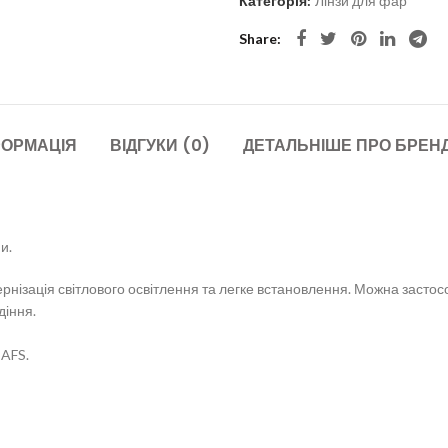
Категорія:
Лінзи для фар
Share
ФОРМАЦІЯ
ВІДГУКИ (0)
ДЕТАЛЬНІШЕ ПРО БРЕН
и.
нізація світлового освітлення та легке встановлення. Можна застосо
діння.
 AFS.