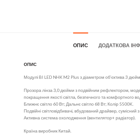
ОПИС
ДОДАТКОВА ІН
ОПИС
Модулі BI LED NHK M2 Plus з діаметром об’єктива 3 дюйм
Прозора лінза 3,0 дюйми з подвійним рефлектором, модер
покращення якості світла, безпечного та комфортного во
Ближнє світло 60 Вт; Дальнє світло 68 Вт; Колір 5500K.
Подвійні світловідбивачі, вбудований драйвер, сумісний з
Активна система охолодження (вентилятор+ радіатор).
Країна виробник Китай.