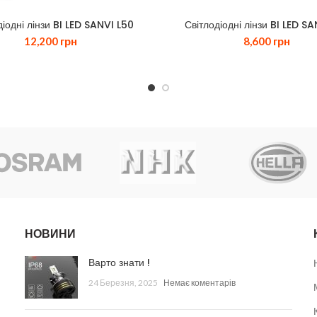
діодні лінзи BI LED SANVI L50
Світлодіодні лінзи BI LED SA
12,200
грн
8,600
грн
НОВИНИ
Варто знати !
24 Березня, 2025
Немає коментарів